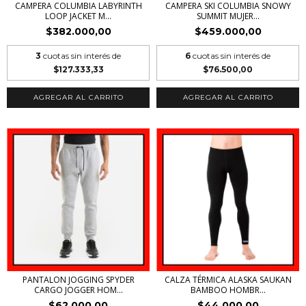
CAMPERA COLUMBIA LABYRINTH
CAMPERA SKI COLUMBIA SNOWY
LOOP JACKET M...
SUMMIT MUJER...
$382.000,00
$459.000,00
3
cuotas sin interés de
6
cuotas sin interés de
$127.333,33
$76.500,00
AGREGAR AL CARRITO
AGREGAR AL CARRITO
PANTALON JOGGING SPYDER
CALZA TÉRMICA ALASKA SAUKAN
CARGO JOGGER HOM...
BAMBOO HOMBR...
$62.000,00
$44.000,00