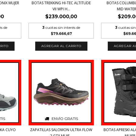
ONIX MUJER
BOTAS TREKKING HI-TEC ALTITUDE
BOTAS COLUMB
VII WPI H...
MID WATER
00
$239.000,00
$209.0
és de
3
cuotas sin interés de
3
cuotas sin
$79.666,67
$69.6
RITO
AGREGAR AL CARRITO
AGREGAR A
TIS
ENVÍO GRATIS
SKA CUYO
ZAPATILLAS SALOMON ULTRA FLOW
BOTAS APRESKI AL
..
2 GTX MUJE...
MUJER 