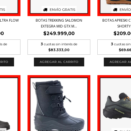
TIS
ENVÍO GRATIS
ENVÍO
ULTRA FLOW
BOTAS TREKKING SALOMON
BOTAS APRESKI 
.
EXTEGRA MID GTX M...
SHORTY I
00
$249.999,00
$209.0
és de
3
cuotas sin interés de
3
cuotas sin
$83.333,00
$69.6
RITO
AGREGAR AL CARRITO
AGREGAR A