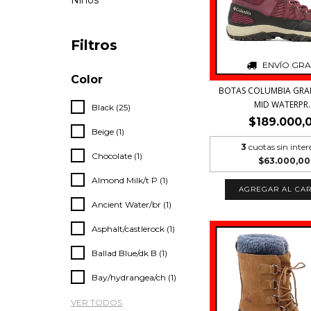
Niños
Filtros
ENVÍO GRA
Color
BOTAS COLUMBIA GRAN
MID WATERPR..
Black (25)
$189.000,
Beige (1)
3
cuotas sin inter
Chocolate (1)
$63.000,00
Almond Milk/t P (1)
AGREGAR AL CAR
Ancient Water/br (1)
Asphalt/castlerock (1)
Ballad Blue/dk B (1)
Bay/hydrangea/ch (1)
VER TODOS