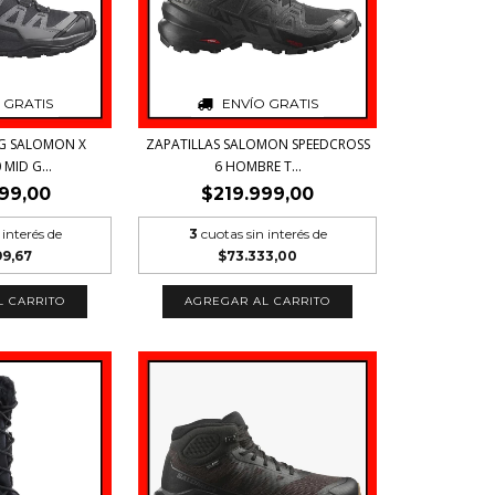
 GRATIS
ENVÍO GRATIS
NG SALOMON X
ZAPATILLAS SALOMON SPEEDCROSS
MID G...
6 HOMBRE T...
99,00
$219.999,00
 interés de
3
cuotas sin interés de
99,67
$73.333,00
L CARRITO
AGREGAR AL CARRITO