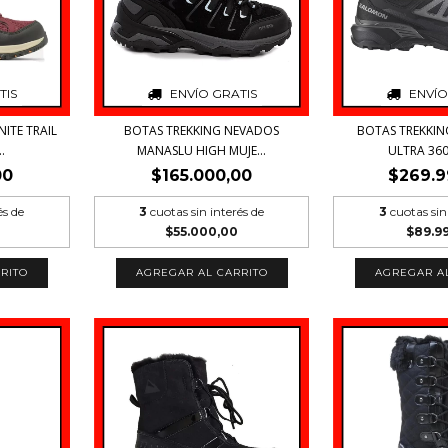
TIS
ENVÍO GRATIS
ENVÍO
ITE TRAIL
BOTAS TREKKING NEVADOS
BOTAS TREKKI
.
MANASLU HIGH MUJE...
ULTRA 360 
00
$165.000,00
$269.9
és de
3
cuotas sin interés de
3
cuotas sin
$55.000,00
$89.9
RITO
AGREGAR AL CARRITO
AGREGAR A