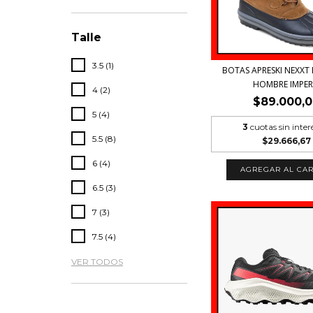
Talle
3.5 (1)
BOTAS APRESKI NEXXT
HOMBRE IMPER.
4 (2)
$89.000,
5 (4)
3
cuotas sin inter
5.5 (8)
$29.666,67
6 (4)
AGREGAR AL CAR
6.5 (3)
7 (3)
7.5 (4)
VER TODOS