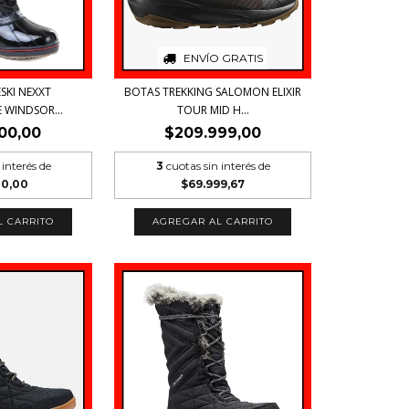
ENVÍO GRATIS
SKI NEXXT
BOTAS TREKKING SALOMON ELIXIR
 WINDSOR...
TOUR MID H...
00,00
$209.999,00
 interés de
3
cuotas sin interés de
00,00
$69.999,67
L CARRITO
AGREGAR AL CARRITO