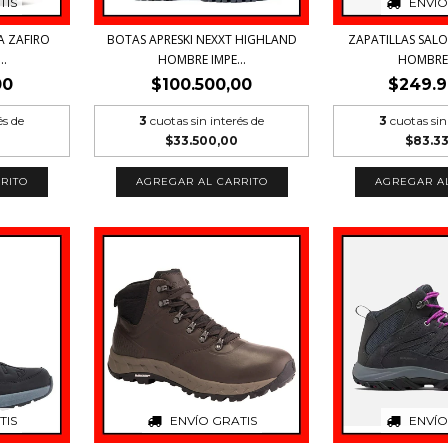
TIS
ENVÍO
A ZAFIRO
BOTAS APRESKI NEXXT HIGHLAND
ZAPATILLAS SALO
..
HOMBRE IMPE...
HOMBRE T
00
$100.500,00
$249.9
és de
3
cuotas sin interés de
3
cuotas sin
$33.500,00
$83.3
RITO
AGREGAR AL CARRITO
AGREGAR A
TIS
ENVÍO GRATIS
ENVÍO