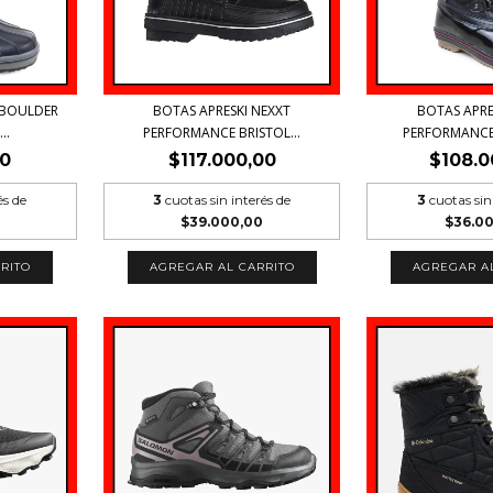
 BOULDER
BOTAS APRESKI NEXXT
BOTAS APRE
..
PERFORMANCE BRISTOL...
PERFORMANCE
00
$117.000,00
$108.0
és de
3
cuotas sin interés de
3
cuotas sin
$39.000,00
$36.0
RITO
AGREGAR AL CARRITO
AGREGAR A