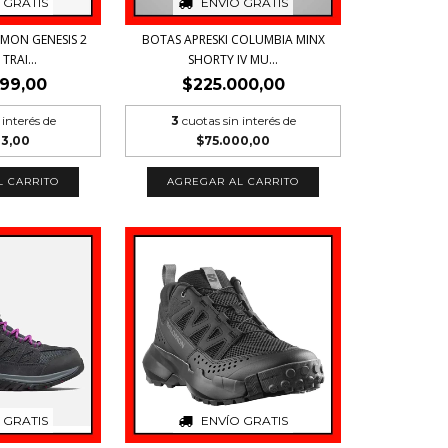
 GRATIS
ENVÍO GRATIS
MON GENESIS 2
BOTAS APRESKI COLUMBIA MINX
RAI...
SHORTY IV MU...
99,00
$225.000,00
 interés de
3
cuotas sin interés de
33,00
$75.000,00
L CARRITO
AGREGAR AL CARRITO
 GRATIS
ENVÍO GRATIS