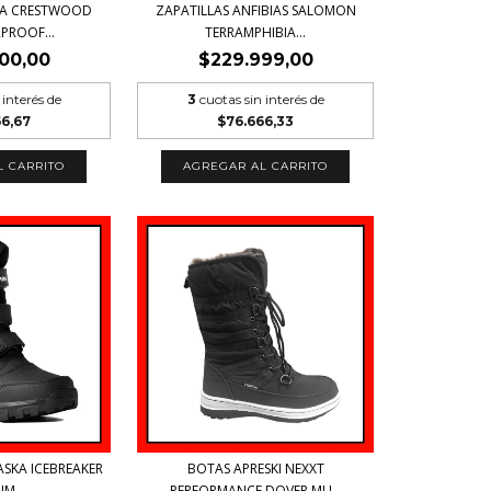
IA CRESTWOOD
ZAPATILLAS ANFIBIAS SALOMON
PROOF...
TERRAMPHIBIA...
00,00
$229.999,00
 interés de
3
cuotas sin interés de
66,67
$76.666,33
L CARRITO
AGREGAR AL CARRITO
ASKA ICEBREAKER
BOTAS APRESKI NEXXT
IM...
PERFORMANCE DOVER MU...