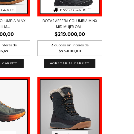
 GRATIS
ENVÍO GRATIS
COLUMBIA MINX
BOTAS APRESKI COLUMBIA MINX
II M...
MID MUJER OM...
00,00
$219.000,00
 interés de
3
cuotas sin interés de
66,67
$73.000,00
L CARRITO
AGREGAR AL CARRITO