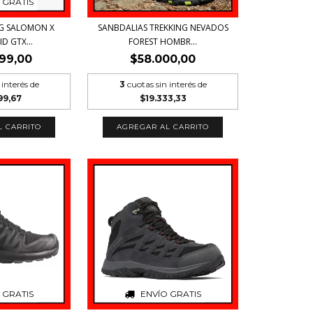
 GRATIS
NG SALOMON X
SANBDALIAS TREKKING NEVADOS
D GTX...
FOREST HOMBR...
99,00
$58.000,00
 interés de
3
cuotas sin interés de
99,67
$19.333,33
L CARRITO
AGREGAR AL CARRITO
 GRATIS
ENVÍO GRATIS