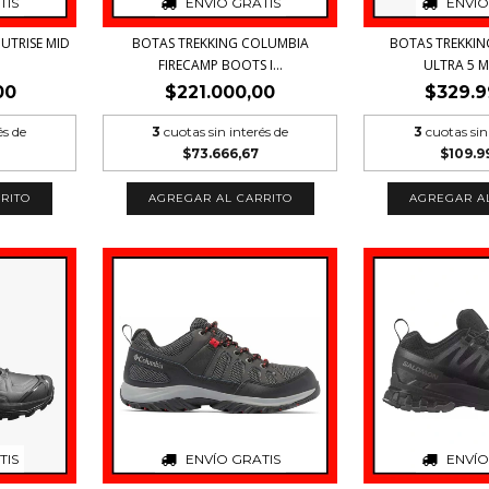
TIS
ENVÍO GRATIS
ENVÍO
UTRISE MID
BOTAS TREKKING COLUMBIA
BOTAS TREKKI
FIRECAMP BOOTS I...
ULTRA 5 MI
00
$221.000,00
$329.9
és de
3
cuotas sin interés de
3
cuotas sin
$73.666,67
$109.9
RITO
AGREGAR AL CARRITO
AGREGAR A
TIS
ENVÍO GRATIS
ENVÍO