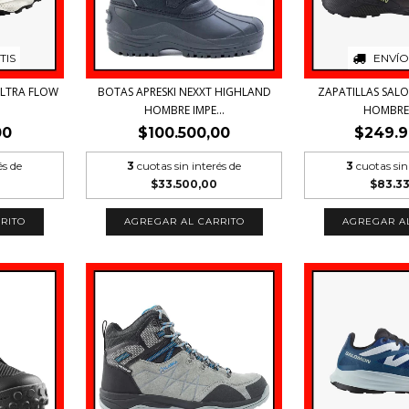
TIS
ENVÍO
ULTRA FLOW
BOTAS APRESKI NEXXT HIGHLAND
ZAPATILLAS SALO
.
HOMBRE IMPE...
HOMBRE T
00
$100.500,00
$249.9
és de
3
cuotas sin interés de
3
cuotas sin
$33.500,00
$83.3
RITO
AGREGAR AL CARRITO
AGREGAR A