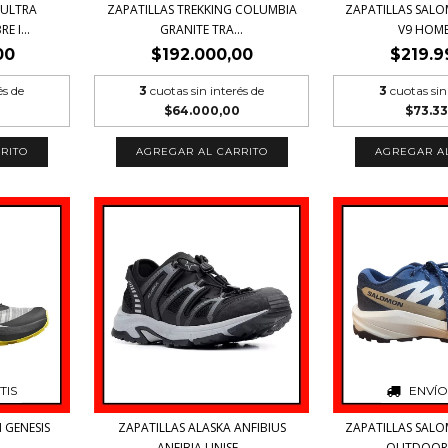
 ULTRA
ZAPATILLAS TREKKING COLUMBIA
ZAPATILLAS SAL
 I...
GRANITE TRA...
V9 HOMBR
00
$192.000,00
$219.9
és de
3
cuotas sin interés de
3
cuotas sin
$64.000,00
$73.3
RITO
AGREGAR AL CARRITO
AGREGAR A
TIS
ENVÍO
 GENESIS
ZAPATILLAS ALASKA ANFIBIUS
ZAPATILLAS SAL
..
ANFIBIA UNISE...
OUTDOOR 