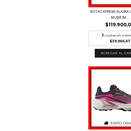
BOTAS APRESKI ALASKA 
MUJER IM...
$119.900,
3
cuotas sin inter
$39.966,67
AGREGAR AL CAR
ENVÍO GRA