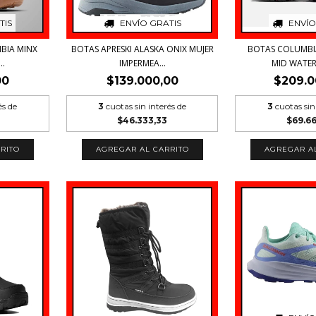
TIS
ENVÍO GRATIS
ENVÍO
BIA MINX
BOTAS APRESKI ALASKA ONIX MUJER
BOTAS COLUMB
..
IMPERMEA...
MID WATER
00
$139.000,00
$209.0
és de
3
cuotas sin interés de
3
cuotas sin
$46.333,33
$69.6
RITO
AGREGAR AL CARRITO
AGREGAR A