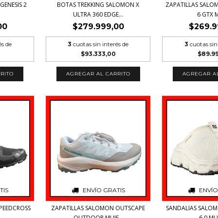
GENESIS 2
BOTAS TREKKING SALOMON X
ZAPATILLAS SALO
.
ULTRA 360 EDGE...
6 GTX M
00
$279.999,00
$269.9
és de
3
cuotas sin interés de
3
cuotas sin
$93.333,00
$89.9
RITO
AGREGAR AL CARRITO
AGREGAR A
TIS
ENVÍO GRATIS
ENVÍO
SPEEDCROSS
ZAPATILLAS SALOMON OUTSCAPE
SANDALIAS SALOMO
OUTDOOR MUJE...
6.0 MUJ