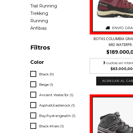
Trail Running
Trekking
Running
ENVÍO GRA
Anfibias
BOTAS COLUMBIA GRAN
MID WATERPR..
Filtros
$189.000,
Color
3
cuotas sin inter
$63.000,00
Black (9)
AGREGAR AL CAR
Beige (1)
Ancient Water/br (1)
Asphalt/castlerock (1)
Bay/hydrangea/ch (1)
Black Khaki (1)