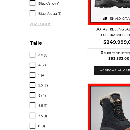
Black/alloy (1)
Black/aqua (1)
ENVÍO GRA
VER TODOS
BOTAS TREKKING S
EXTEGRA MID GTX 
$249.999,
Talle
3
cuotas sin inter
3.5 (1)
$83.333,00
4 (2)
AGREGAR AL CAR
5 (4)
5.5 (7)
6 (4)
6.5 (1)
7.5 (1)
8 (1)