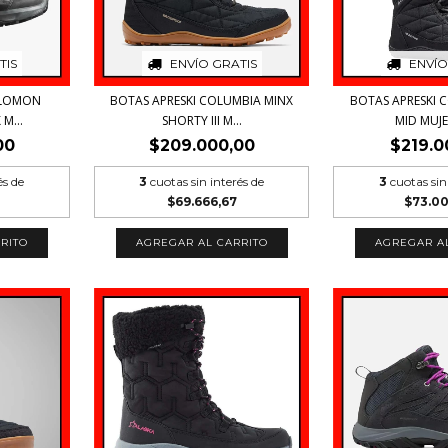
TIS
ENVÍO GRATIS
ENVÍO
ALOMON
BOTAS APRESKI COLUMBIA MINX
BOTAS APRESKI 
M...
SHORTY III M...
MID MUJE
00
$209.000,00
$219.0
és de
3
cuotas sin interés de
3
cuotas sin
$69.666,67
$73.0
RITO
AGREGAR AL CARRITO
AGREGAR A