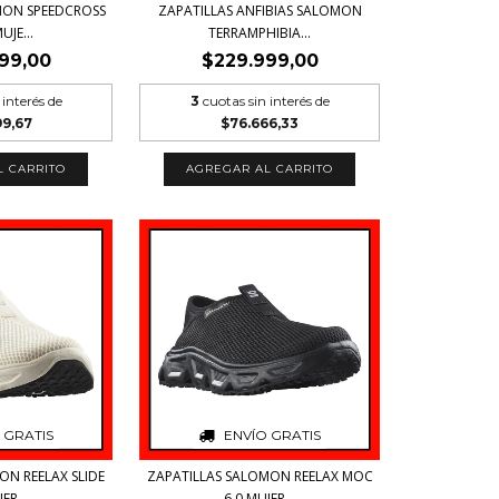
MON SPEEDCROSS
ZAPATILLAS ANFIBIAS SALOMON
UJE...
TERRAMPHIBIA...
99,00
$229.999,00
 interés de
3
cuotas sin interés de
99,67
$76.666,33
L CARRITO
AGREGAR AL CARRITO
 GRATIS
ENVÍO GRATIS
N REELAX SLIDE
ZAPATILLAS SALOMON REELAX MOC
ER...
6.0 MUJER...