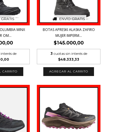
 GRATIS
ENVÍO GRATIS
COLUMBIA MINX
BOTAS APRESKI ALASKA ZAFIRO
R OM...
MUJER IMPERM...
00,00
$145.000,00
 interés de
3
cuotas sin interés de
00,00
$48.333,33
L CARRITO
AGREGAR AL CARRITO