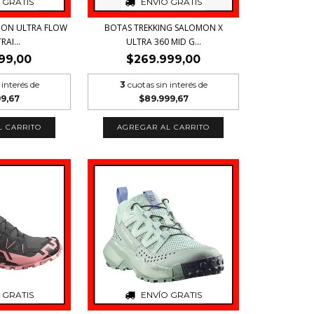
 GRATIS
ENVÍO GRATIS
MON ULTRA FLOW
BOTAS TREKKING SALOMON X
RAI...
ULTRA 360 MID G...
99,00
$269.999,00
 interés de
3
cuotas sin interés de
99,67
$89.999,67
L CARRITO
AGREGAR AL CARRITO
 GRATIS
ENVÍO GRATIS